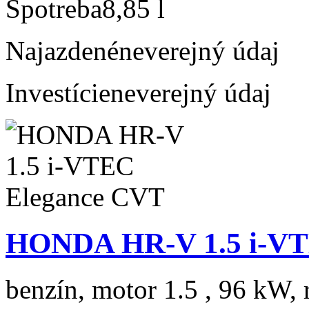
Spotreba
8,85 l
Najazdené
neverejný údaj
Investície
neverejný údaj
HONDA HR-V 1.5 i-VT
benzín, motor 1.5 , 96 kW, 