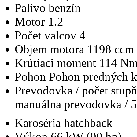
Palivo
benzín
Motor
1.2
Počet valcov
4
Objem motora
1198 ccm
Krútiaci moment
114 N
Pohon
Pohon predných k
Prevodovka / počet stup
manuálna prevodovka / 5
Karoséria
hatchback
Výkon
66 kW (90 hp)