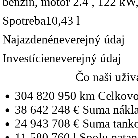
benzín, motor 2.4 , 122 kW,
Spotreba
10,43 l
Najazdené
neverejný údaj
Investície
neverejný údaj
Čo naši uživ
304 820 950 km
Celkovo
38 642 248 €
Suma nákl
24 943 708 €
Suma tank
11 580 760 l
Spolu nata