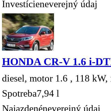
Investície
neverejný údaj
HONDA CR-V 1.6 i-DTE
diesel, motor 1.6 , 118 kW, 
Spotreba
7,94 l
Najazdené
neverejný údaj