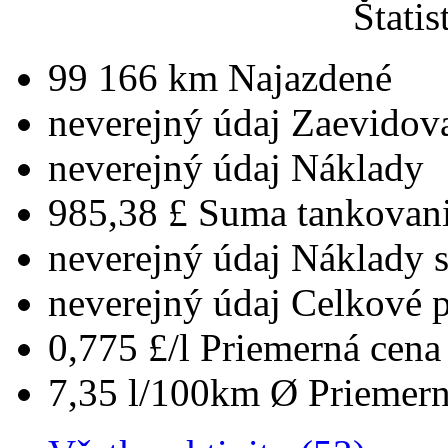
Štatis
99 166 km
Najazdené
neverejný údaj
Zaevidov
neverejný údaj
Náklady
985,38 £
Suma tankovan
neverejný údaj
Náklady 
neverejný údaj
Celkové 
0,775 £/l
Priemerná cena 
7,35 l/100km
Ø Priemern