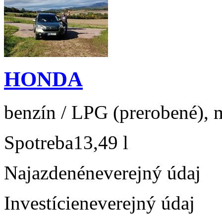
HONDA
benzín / LPG (prerobené), m
Spotreba
13,49 l
Najazdené
neverejný údaj
Investície
neverejný údaj