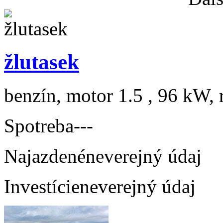
žlutasek
benzín, motor 1.5 , 96 kW, 
Spotreba
---
Najazdené
neverejný údaj
Investície
neverejný údaj