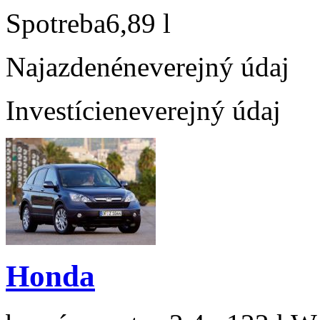
Spotreba
6,89 l
Najazdené
neverejný údaj
Investície
neverejný údaj
Honda